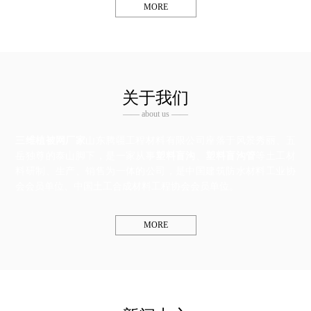
MORE
关于我们
—— about us ——
三维植被网厂家
山东腾疆工程材料有限公司座落于风景秀丽、五
岳独尊的泰山脚下，是一家从事
塑料盲沟
、
塑料盲沟管
等土工材
料研制、生产、销售为一体的公司，是中国建筑防水材料工业协
会会员单位、中国土工合成材料工程协会会员单位。
MORE