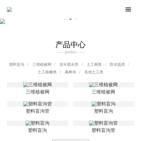
产品中心
—— product ——
塑料盲沟
/
三维植被网
/
排水透水类
/
土工网类
/
防水毯类
/
土工格栅类
/
裹树布
/
其他土工类
三维植被网
三维植被网
塑料盲沟管
塑料盲沟
塑料盲沟
塑料盲沟管