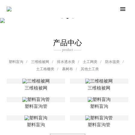
产品中心
—— product ——
塑料盲沟
/
三维植被网
/
排水透水类
/
土工网类
/
防水毯类
/
土工格栅类
/
裹树布
/
其他土工类
三维植被网
三维植被网
塑料盲沟管
塑料盲沟
塑料盲沟
塑料盲沟管