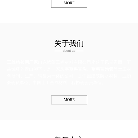
MORE
关于我们
—— about us ——
三维植被网厂家
山东腾疆工程材料有限公司座落于风景秀丽、五
岳独尊的泰山脚下，是一家从事
塑料盲沟
、
塑料盲沟管
等土工材
料研制、生产、销售为一体的公司，是中国建筑防水材料工业协
会会员单位、中国土工合成材料工程协会会员单位。
MORE